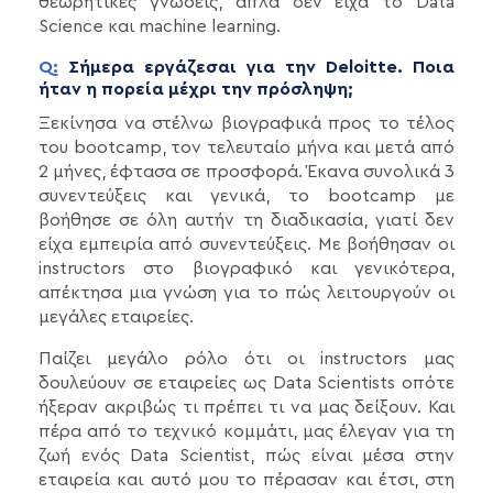
θεωρητικές γνώσεις, απλά δεν είχα το Data
Science και machine learning.
Q:
Σήμερα εργάζεσαι για την Deloitte. Ποια
ήταν η πορεία μέχρι την πρόσληψη;
Ξεκίνησα να στέλνω βιογραφικά προς το τέλος
του bootcamp, τον τελευταίο μήνα και μετά από
2 μήνες, έφτασα σε προσφορά. Έκανα συνολικά 3
συνεντεύξεις και γενικά, το bootcamp με
βοήθησε σε όλη αυτήν τη διαδικασία, γιατί δεν
είχα εμπειρία από συνεντεύξεις. Με βοήθησαν οι
instructors στο βιογραφικό και γενικότερα,
απέκτησα μια γνώση για το πώς λειτουργούν οι
μεγάλες εταιρείες.
Παίζει μεγάλο ρόλο ότι οι instructors μας
δουλεύουν σε εταιρείες ως Data Scientists οπότε
ήξεραν ακριβώς τι πρέπει τι να μας δείξουν. Και
πέρα από το τεχνικό κομμάτι, μας έλεγαν για τη
ζωή ενός Data Scientist, πώς είναι μέσα στην
εταιρεία και αυτό μου το πέρασαν και έτσι, στη