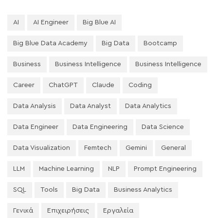
AI
AI Engineer
Big Blue AI
Big Blue Data Academy
Big Data
Bootcamp
Business
Business Intelligence
Business Intelligence
Career
ChatGPT
Claude
Coding
Data Analysis
Data Analyst
Data Analytics
Data Engineer
Data Engineering
Data Science
Data Visualization
Femtech
Gemini
General
LLM
Machine Learning
NLP
Prompt Engineering
SQL
Tools
Big Data
Business Analytics
Γενικά
Επιχειρήσεις
Εργαλεία