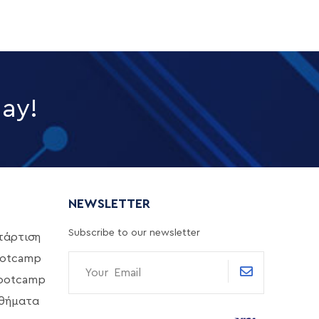
day!
NEWSLETTER
Subscribe to our newsletter
τάρτιση
ootcamp
Bootcamp
θήματα