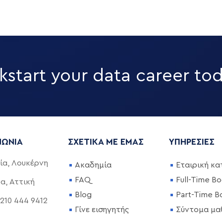
kstart your data career to
ΝΩΝΊΑ
ΣΧΕΤΙΚΆ ΜΕ ΕΜΆΣ
ΥΠΗΡΕΣΊΕΣ
ία, Λουκέρνη
Ακαδημία
Εταιρική κα
FAQ
Full-Time B
α, Αττική
Blog
Part-Time 
 210 444 9412
Γίνε εισηγητής
Σύντομα μα