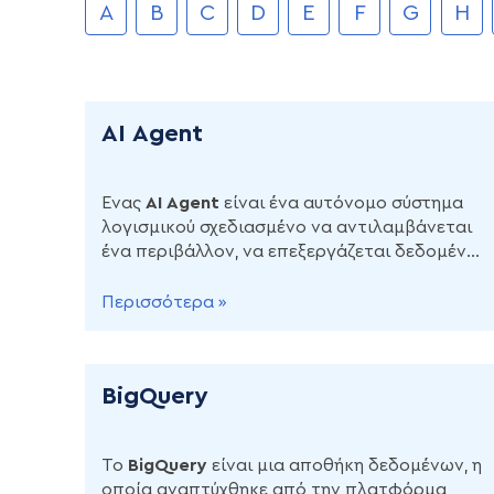
A
B
C
D
E
F
G
H
AI Agent
Ένας
AI
Agent
είναι ένα αυτόνομο σύστημα
λογισμικού σχεδιασμένο να αντιλαμβάνεται
ένα περιβάλλον, να επεξεργάζεται δεδομένα
εισόδου, να λαμβάνει αποφάσεις και να
εκτελεί ενέργειες για την επίτευξη
Περισσότερα »
προκαθορισμένων στόχων
BigQuery
Το
BigQuery
είναι μια αποθήκη δεδομένων, η
οποία αναπτύχθηκε από την πλατφόρμα