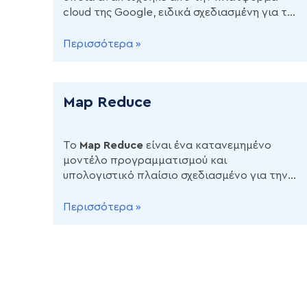
cloud της Google, ειδικά σχεδιασμένη για την
αποθήκευση, διαχείριση και ανάλυση μαζικών
συνόλων δεδομένων.
Περισσότερα »
Map Reduce
Το
Map Reduce
είναι ένα κατανεμημένο
μοντέλο προγραμματισμού και
υπολογιστικό πλαίσιο σχεδιασμένο για την
επεξεργασία και παραγωγή τεράστιων
όγκων δεδομένων σε μεγάλα συμπλέγματα
Περισσότερα »
ανεξάρτητων υπολογιστών.