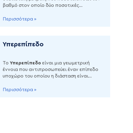
βαθμό στον οποίο δύο ποσοτικές
μεταβλητές σχετίζονται γραμμικά ή
μονοτονικά.
Περισσότερα »
Υπερεπίπεδο
Το
Υπερεπίπεδο
είναι μια γεωμετρική
έννοια που αντιπροσωπεύει έναν επίπεδο
υποχώρο του οποίου η διάσταση είναι
ακριβώς κατά μία μικρότερη από τη
διάσταση του περιβάλλοντος χώρου του
Περισσότερα »