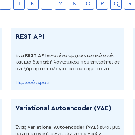
I
J
K
L
M
N
O
P
Q
R
REST API
Ένα
REST
API
είναι ένα αρχιτεκτονικό στυλ
και μια διεπαφή λογισμικού που επιτρέπει σε
ανεξάρτητα υπολογιστικά συστήματα να
επικοινωνούν και να ανταλλάσσουν
δεδομένα μέσω ενός δικτύου, συνήθως του
Περισσότερα »
διαδικτύου.
Variational Autoencoder (VAE)
Ένας
Variational
Autoencoder
(
VAE
)
είναι μια
αρχιτεκτονική τεχνητών νευρωνικών