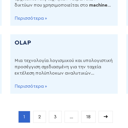
δικτύων που χρησιμοποιείται στο
machine
learning
και στο
genAI
.
Περισσότερα »
OLAP
Mια τεχνολογία λογισμικού και υπολογιστική
προσέγγιση σχεδιασμένη για την ταχεία
εκτέλεση πολύπλοκων αναλυτικών
ερωτημάτων σε μεγάλα, πολυδιάστατα
σύνολα δεδομένων.
Περισσότερα »
1
2
3
...
18