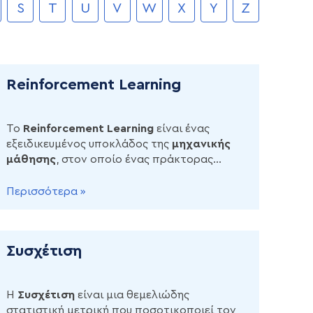
S
T
U
V
W
X
Y
Z
Reinforcement Learning
Το
Reinforcement
Learning
είναι ένας
εξειδικευμένος υποκλάδος της
μηχανικής
μάθησης
, στον οποίο ένας πράκτορας
τεχνητής νοημοσύνης μαθαίνει να λαμβάνει
βέλτιστες αποφάσεις αλληλεπιδρώντας
Περισσότερα »
απευθείας με ένα δυναμικό περιβάλλον
Συσχέτιση
Η
Συσχέτιση
είναι μια θεμελιώδης
στατιστική μετρική που ποσοτικοποιεί τον