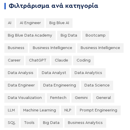
Φιλτράρισμα ανά κατηγορία
AI
AI Engineer
Big Blue AI
Big Blue Data Academy
Big Data
Bootcamp
Business
Business Intelligence
Business Intelligence
Career
ChatGPT
Claude
Coding
Data Analysis
Data Analyst
Data Analytics
Data Engineer
Data Engineering
Data Science
Data Visualization
Femtech
Gemini
General
LLM
Machine Learning
NLP
Prompt Engineering
SQL
Tools
Big Data
Business Analytics