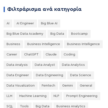
Φιλτράρισμα ανά κατηγορία
AI
AI Engineer
Big Blue AI
Big Blue Data Academy
Big Data
Bootcamp
Business
Business Intelligence
Business Intelligence
Career
ChatGPT
Claude
Coding
Data Analysis
Data Analyst
Data Analytics
Data Engineer
Data Engineering
Data Science
Data Visualization
Femtech
Gemini
General
LLM
Machine Learning
NLP
Prompt Engineering
SQL
Tools
Big Data
Business Analytics