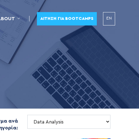
EN
ABOUT
ΑΊΤΗΣΗ ΓΙΑ BOOTCAMPS
σμα ανά
ηγορία: