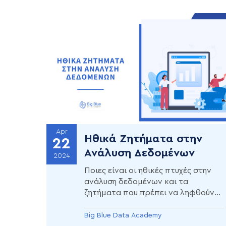
Apr
Ηθικά Ζητήματα στην
22
Ανάλυση Δεδομένων
2024
Ποιες είναι οι ηθικές πτυχές στην
ανάλυση δεδομένων και τα
ζητήματα που πρέπει να ληφθούν
υπόψη πριν αναλάβεις κάποιο
έργο; Κατανόησε τη σημασία της
Big Blue Data Academy
δεοντολογίας σε αυτόν τον