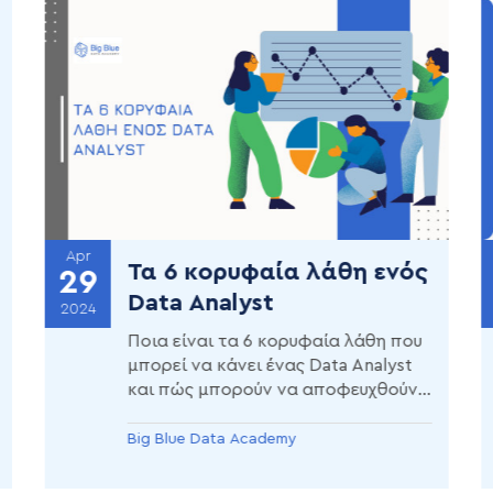
Apr
Τα 6 κορυφαία λάθη ενός
29
Data Analyst
2024
Ποια είναι τα 6 κορυφαία λάθη που
μπορεί να κάνει ένας Data Analyst
και πώς μπορούν να αποφευχθούν;
Ανακάλυψε πώς η αποφυγή αυτών
των σφαλμάτων μπορεί να
Big Blue Data Academy
βελτιώσει την απόδοση και την
επιτυχία σου ως Data Analyst.