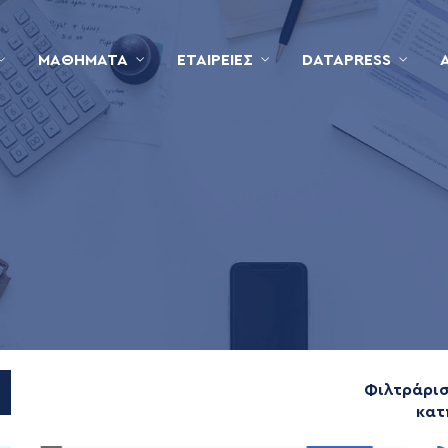
ΜΑΘΉΜΑΤΑ
ΕΤΑΙΡΕΊΕΣ
DATAPRESS
Φιλτράρι
κατ