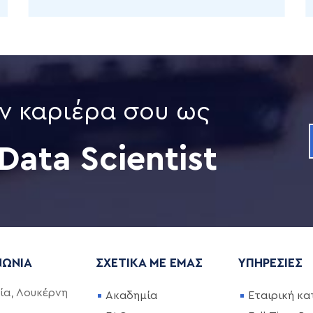
ην καριέρα σου ως
Data Scientist
ΝΩΝΊΑ
ΣΧΕΤΙΚΆ ΜΕ ΕΜΆΣ
ΥΠΗΡΕΣΊΕΣ
ία, Λουκέρνη
Ακαδημία
Εταιρική κα