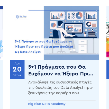
Apr
5+1 Πράγματα που Θα
20
Ευχόμουν να Ήξερα Πριν
2024
την Πρώτη μου Δουλειά
Ανακάλυψε τις ουσιαστικές πτυχές
ως Data Analyst
της δουλειάς του Data Analyst πριν
ξεκινήσεις την καριέρα σου.
Συμβουλές για επιτυχή έναρξη στον
χώρο της ανάλυσης δεδομένων.
Big Blue Data Academy