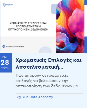
Apr
Χρωματικές Επιλογές και
28
Αποτελεσματική
2024
Οπτικοποίηση
Πώς μπορούν οι χρωματικές
Δεδομένων
επιλογές να βελτιώσουν την
οπτικοποίηση των δεδομένων μας;
Και πώς η αποτελεσματική
οπτικοποίηση δεδομένων
Big Blue Data Academy
συμβάλλει στην ανάλυση τους;