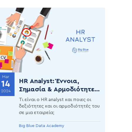
Mar
HR Analyst: Έννοια,
14
Σημασία & Αρμοδιότητες
2024
(2024)
Τι είναι ο HR analyst και ποιες οι
δεξιότητες και οι αρμοδιότητές του
σε μια εταιρεία;
Big Blue Data Academy