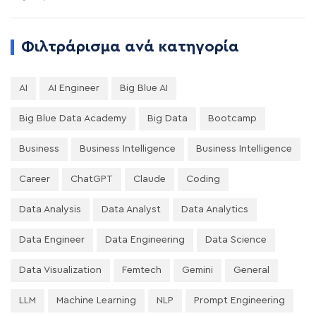
Φιλτράρισμα ανά κατηγορία
AI
AI Engineer
Big Blue AI
Big Blue Data Academy
Big Data
Bootcamp
Business
Business Intelligence
Business Intelligence
Career
ChatGPT
Claude
Coding
Data Analysis
Data Analyst
Data Analytics
Data Engineer
Data Engineering
Data Science
Data Visualization
Femtech
Gemini
General
LLM
Machine Learning
NLP
Prompt Engineering