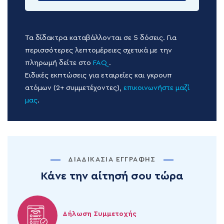
Τα δίδακτρα καταβάλλονται σε 5 δόσεις. Για
περισσότερες λεπτομέρειες σχετικά με την
πληρωμή δείτε στο
FAQ
.
Ειδικές εκπτώσεις για εταιρείες και γκρουπ
ατόμων (2+ συμμετέχοντες),
επικοινωνήστε μαζί
μας
.
ΔΙΑΔΙΚΑΣΊΑ ΕΓΓΡΑΦΉΣ
Κάνε την αίτησή σου τώρα
Δήλωση Συμμετοχής