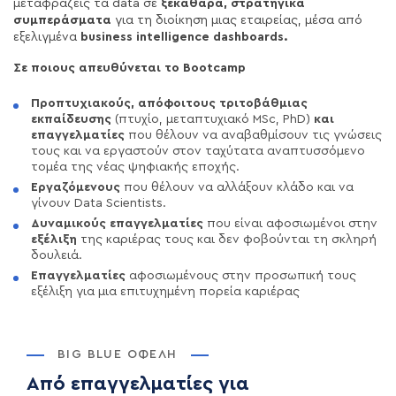
μεταφράζεις τα data σε
ξεκάθαρα, στρατηγικά
συμπεράσματα
για τη διοίκηση μιας εταιρείας, μέσα από
εξελιγμένα
business intelligence dashboards.
Σε ποιους απευθύνεται το Bootcamp
Προπτυχιακούς, απόφοιτους τριτοβάθμιας
εκπαίδευσης
(πτυχίο, μεταπτυχιακό MSc, PhD)
και
επαγγελματίες
που θέλουν να αναβαθμίσουν τις γνώσεις
τους και να εργαστούν στον ταχύτατα αναπτυσσόμενο
τομέα της νέας ψηφιακής εποχής.
Εργαζόμενους
που θέλουν να αλλάξουν κλάδο και να
γίνουν Data Scientists.
Δυναμικούς επαγγελματίες
που είναι αφοσιωμένοι στην
εξέλιξη
της καριέρας τους και δεν φοβούνται τη σκληρή
δουλειά.
Επαγγελματίες
αφοσιωμένους στην προσωπική τους
εξέλιξη για μια επιτυχημένη πορεία καριέρας
BIG BLUE ΟΦΈΛΗ
Από επαγγελματίες για