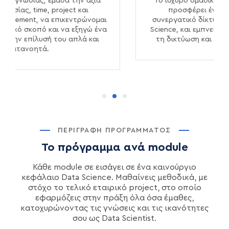
Το ισχυρό ομαδικό πνεύμα της Ακαδημίας
προσφέρει ένα υποστηρικτικό και
συνεργατικό δίκτυο, απαραίτητο στο Data
Science, και εμπνεύει τη συνεχή εκπαίδευση,
τη δικτύωση και την ανάπτυξη καριέρας.
ΠΕΡΙΓΡΑΦΉ ΠΡΟΓΡΆΜΜΑΤΟΣ
Το πρόγραμμα ανά module
Κάθε module σε εισάγει σε ένα καινούργιο
κεφάλαιο Data Science. Μαθαίνεις μεθοδικά, με
στόχο το τελικό εταιρικό project, στο οποίο
εφαρμόζεις στην πράξη όλα όσα έμαθες,
κατοχυρώνοντας τις γνώσεις και τις ικανότητες
σου ως Data Scientist.