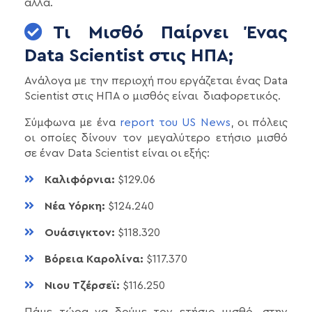
άλλα.
Τι Μισθό Παίρνει Ένας
Data Scientist στις ΗΠΑ;
Ανάλογα με την περιοχή που εργάζεται ένας Data
Scientist στις ΗΠΑ ο μισθός είναι διαφορετικός.
Σύμφωνα με ένα
report του US News
, οι πόλεις
οι οποίες δίνουν τον μεγαλύτερο ετήσιο μισθό
σε έναν Data Scientist είναι οι εξής:
Καλιφόρνια:
$129.06
Νέα Υόρκη:
$124.240
Ουάσιγκτον:
$118.320
Βόρεια Καρολίνα:
$117.370
Νιου Τζέρσεϊ:
$116.250
Πάμε τώρα να δούμε τον ετήσιο μισθό, στην