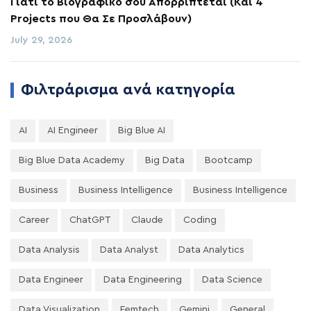
Γιατί το Βιογραφικό σου Απορρίπτεται (Και 4
Projects που Θα Σε Προσλάβουν)
July 29, 2026
Φιλτράρισμα ανά κατηγορία
AI
AI Engineer
Big Blue AI
Big Blue Data Academy
Big Data
Bootcamp
Business
Business Intelligence
Business Intelligence
Career
ChatGPT
Claude
Coding
Data Analysis
Data Analyst
Data Analytics
Data Engineer
Data Engineering
Data Science
Data Visualization
Femtech
Gemini
General