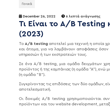
Γενικά
December 26, 2022
6 λεπτά ανάγνωσης
Τι Είναι το A/B Testing
(2023)
Το
A/B testing
αποτελεί μια τεχνική η οποία χρ
και άτομα, για να λαμβάνουν αποφάσεις όσον
υπηρεσιών ή των εκστρατειών τους.
Σε ένα Α/Β testing, μια ομάδα δειγμάτων χρ
προϊόντος ή της καμπάνιας (η ομάδα "Α"), ενώ 
(η ομάδα "Β").
Συγκρίνοντας τις επιδόσεις των δύο ομάδων, εί
αποτελεσματική.
Οι δοκιμές Α/Β testing χρησιμοποιούνται συ
προϊόντων και του website development, μετα