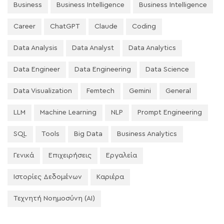
Business
Business Intelligence
Business Intelligence
Career
ChatGPT
Claude
Coding
Data Analysis
Data Analyst
Data Analytics
Data Engineer
Data Engineering
Data Science
Data Visualization
Femtech
Gemini
General
LLM
Machine Learning
NLP
Prompt Engineering
SQL
Tools
Big Data
Business Analytics
Γενικά
Επιχειρήσεις
Εργαλεία
Ιστορίες Δεδομένων
Καριέρα
Τεχνητή Νοημοσύνη (AI)