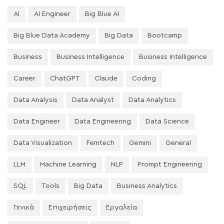
AI
AI Engineer
Big Blue AI
Big Blue Data Academy
Big Data
Bootcamp
Business
Business Intelligence
Business Intelligence
Career
ChatGPT
Claude
Coding
Data Analysis
Data Analyst
Data Analytics
Data Engineer
Data Engineering
Data Science
Data Visualization
Femtech
Gemini
General
LLM
Machine Learning
NLP
Prompt Engineering
SQL
Tools
Big Data
Business Analytics
Γενικά
Επιχειρήσεις
Εργαλεία