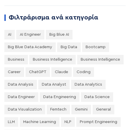
Φιλτράρισμα ανά κατηγορία
AI
AI Engineer
Big Blue AI
Big Blue Data Academy
Big Data
Bootcamp
Business
Business Intelligence
Business Intelligence
Career
ChatGPT
Claude
Coding
Data Analysis
Data Analyst
Data Analytics
Data Engineer
Data Engineering
Data Science
Data Visualization
Femtech
Gemini
General
LLM
Machine Learning
NLP
Prompt Engineering