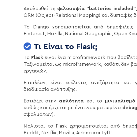
Ακολουθεί τη
φιλοσοφία “batteries included”
ORM (Object-Relational Mapping) και διεπαφές δ
Το Django χρησιμοποιείται από δημοφιλείς 
Pinterest, Mozilla, National Geographic, Open K
Τι Είναι το Flask;
Το
Flask
είναι ένα microframework που βασίζετ
Ταξινομείται ως microframework, καθότι δεν βα
εργασιών.
Επιπλέον, είναι ευέλικτο, ανεξάρτητο και
διαδικασία ανάπτυξης.
Εστιάζει στην
απλότητα
και το
μινιμαλισμό
καθώς και έρχεται με ένα ενσωματωμένο
debu
σφαλμάτων).
Μάλιστα, το Flask χρησιμοποιείται από δημο
Reddit, Netflix, Mozilla, Airbnb και Lyft!