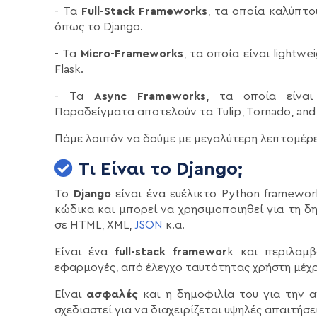
- Τα
Full-Stack Frameworks
, τα οποία καλύπτο
όπως το Django.
- Τα
Micro-Frameworks
, τα οποία είναι lightw
Flask.
- Τα
Async Frameworks
, τα οποία είναι
Παραδείγματα αποτελούν τα Tulip, Tornado, and
Πάμε λοιπόν να δούμε με μεγαλύτερη λεπτομέρεια 
Τι Είναι το Django;
Το
Django
είναι ένα ευέλικτο Python framewo
κώδικα και μπορεί να χρησιμοποιηθεί για τη 
σε HTML, XML,
JSON
κ.α.
Είναι ένα
full-stack framewor
k και περιλαμ
εφαρμογές, από έλεγχο ταυτότητας χρήστη μέχρι
Είναι
ασφαλές
και η δημοφιλία του για την α
σχεδιαστεί για να διαχειρίζεται υψηλές απαιτήσ