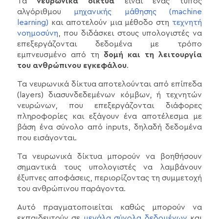
Τα
νευρωνικά δίκτυα
είναι ένας τύπος
αλγόριθμου
μηχανικής μάθησης (machine
learning)
και αποτελούν μια μέθοδο στη
τεχνητή
νοημοσύνη
, που διδάσκει στους υπολογιστές να
επεξεργάζονται δεδομένα με τρόπο
εμπνευσμένο από τη
δομή και τη λειτουργία
του ανθρώπινου εγκεφάλου
.
Τα νευρωνικά δίκτυα αποτελούνται από επίπεδα
(layers) διασυνδεδεμένων κόμβων, ή τεχνητών
νευρώνων, που επεξεργάζονται διάφορες
πληροφορίες και εξάγουν ένα αποτέλεσμα με
βάση ένα σύνολο από inputs, δηλαδή δεδομένα
που εισάγονται.
Τα νευρωνικά δίκτυα μπορούν να βοηθήσουν
σημαντικά τους υπολογιστές να λαμβάνουν
έξυπνες αποφάσεις, περιορίζοντας τη συμμετοχή
του ανθρώπινου παράγοντα.
Αυτό πραγματοποιείται καθώς μπορούν να
εκπαιδευτούν σε
μεγάλα σύνολα δεδομένων
και