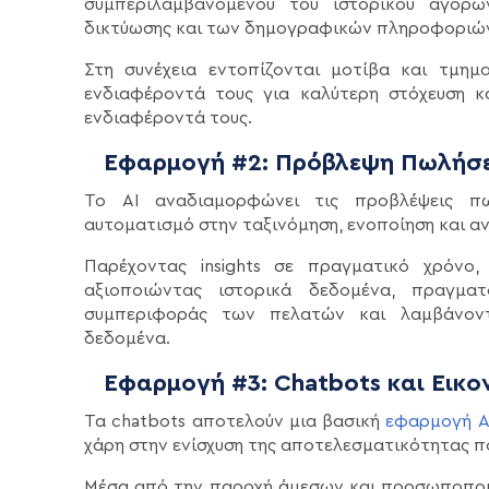
συμπεριλαμβανομένου του ιστορικού αγορώ
δικτύωσης και των δημογραφικών πληροφοριώ
Στη συνέχεια εντοπίζονται μοτίβα και τμημ
ενδιαφέροντά τους για καλύτερη στόχευση 
ενδιαφέροντά τους.
Εφαρμογή #2: Πρόβλεψη Πωλήσ
Το AI αναδιαμορφώνει τις προβλέψεις πω
αυτοματισμό στην ταξινόμηση, ενοποίηση και α
Παρέχοντας insights σε πραγματικό χρόνο, 
αξιοποιώντας ιστορικά δεδομένα, πραγματ
συμπεριφοράς των πελατών και λαμβάνοντ
δεδομένα.
Εφαρμογή #3: Chatbots και Εικον
Τα chatbots αποτελούν μια βασική
εφαρμογή A
χάρη στην ενίσχυση της αποτελεσματικότητας 
Μέσα από την παροχή άμεσων και προσωποποι