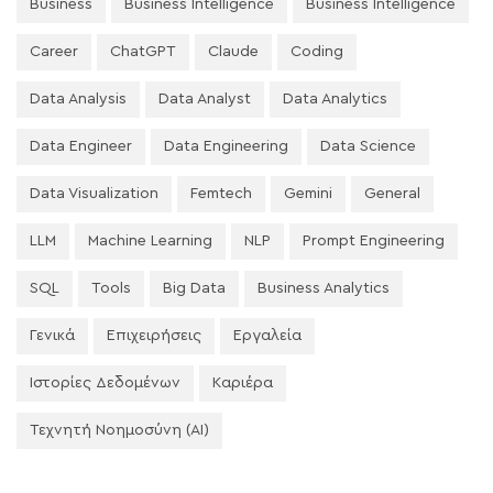
Business
Business Intelligence
Business Intelligence
Career
ChatGPT
Claude
Coding
Data Analysis
Data Analyst
Data Analytics
Data Engineer
Data Engineering
Data Science
Data Visualization
Femtech
Gemini
General
LLM
Machine Learning
NLP
Prompt Engineering
SQL
Tools
Big Data
Business Analytics
Γενικά
Επιχειρήσεις
Εργαλεία
Ιστορίες Δεδομένων
Καριέρα
Τεχνητή Νοημοσύνη (AI)