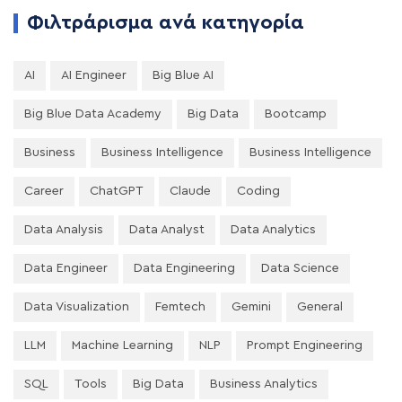
Φιλτράρισμα ανά κατηγορία
AI
AI Engineer
Big Blue AI
Big Blue Data Academy
Big Data
Bootcamp
Business
Business Intelligence
Business Intelligence
Career
ChatGPT
Claude
Coding
Data Analysis
Data Analyst
Data Analytics
Data Engineer
Data Engineering
Data Science
Data Visualization
Femtech
Gemini
General
LLM
Machine Learning
NLP
Prompt Engineering
SQL
Tools
Big Data
Business Analytics