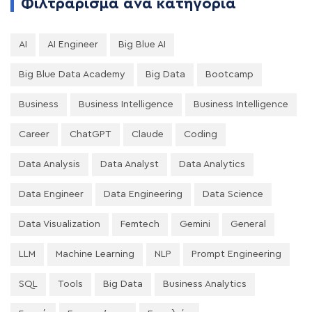
Φιλτράρισμα ανά κατηγορία
AI
AI Engineer
Big Blue AI
Big Blue Data Academy
Big Data
Bootcamp
Business
Business Intelligence
Business Intelligence
Career
ChatGPT
Claude
Coding
Data Analysis
Data Analyst
Data Analytics
Data Engineer
Data Engineering
Data Science
Data Visualization
Femtech
Gemini
General
LLM
Machine Learning
NLP
Prompt Engineering
SQL
Tools
Big Data
Business Analytics