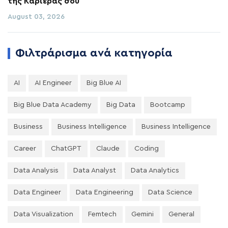
της Καριέρας σου
August 03, 2026
Φιλτράρισμα ανά κατηγορία
AI
AI Engineer
Big Blue AI
Big Blue Data Academy
Big Data
Bootcamp
Business
Business Intelligence
Business Intelligence
Career
ChatGPT
Claude
Coding
Data Analysis
Data Analyst
Data Analytics
Data Engineer
Data Engineering
Data Science
Data Visualization
Femtech
Gemini
General